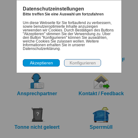
Datenschutzeinstellungen
Bitte treffen Sie eine Auswahl um fortzufahren
Um diese Webseite für Sie fortlaufend zu verbessern,
Termine
Denk-dran
sowie benutzeroptimierte Inhalte anzuzeigen
verwenden wir Cookies. Durch Bestätigen des Buttons
"Akzeptieren" stimmen Sie der Verwendung zu. Über
den Button "Konfigurieren" können Sie auswählen,
welche Cookies Sie zulassen wollen. Weitere
Informationen erhalten Sie in unserer
Datenschutzerklärung.
iCalendar Export
Jahreskalender PDF
Ansprechpartner
Kontakt / Feedback
Tonne nicht geleert
Sperrmüll