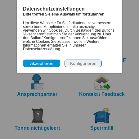
Datenschutzeinstellungen
Bitte treffen Sie eine Auswahl um fortzufahren
Um diese Webseite für Sie fortlaufend zu verbessern,
Termine
Denk-dran
sowie benutzeroptimierte Inhalte anzuzeigen
verwenden wir Cookies. Durch Bestätigen des Buttons
"Akzeptieren" stimmen Sie der Verwendung zu. Über
den Button "Konfigurieren" können Sie auswählen,
welche Cookies Sie zulassen wollen. Weitere
Informationen erhalten Sie in unserer
Datenschutzerklärung.
iCalendar Export
Jahreskalender PDF
Ansprechpartner
Kontakt / Feedback
Tonne nicht geleert
Sperrmüll