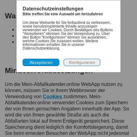
Datenschutzeinstellungen
Was möchten Sie tun?
Bitte treffen Sie eine Auswahl um fortzufahren
Um diese Webseite für Sie fortlaufend zu verbessern,
sowie benutzeroptimierte Inhalte anzuzeigen
Für den Denk-dran Service registrieren
verwenden wir Cookies. Durch Bestätigen des Buttons
"Akzeptieren" stimmen Sie der Verwendung zu. Über
Anmelden für die Profilverwaltung
den Button "Konfigurieren" können Sie auswählen,
welche Cookies Sie zulassen wollen. Weitere
Ihre Zugangsdaten anfordern
Informationen erhalten Sie in unserer
Datenschutzerklärung.
Mindestvoraussetzungen
Um die Mein-Abfallkalender.online WebApp nutzen zu
können, müssen Sie in Ihrem Webbrowser der
Verwendung von
Cookies
zustimmen. Mein-
Abfallkalender.online verwendet Cookies zum Speichern
der von Ihnen gemachten Angaben innerhalb der App. So
wird die von Ihnen gewählte Straße als auch die
Abfallarten lokal auf Ihrem Endgerät gespeichert. Diese
Speicherung dient lediglich der Komfortsteigerung, damit
Sie beim erneuten Besuchen der WebApp nicht jedesmal